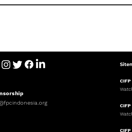
Site
CIFP
Watc
nsorship
i@fpcindonesia.org
CIFP
Watc
CIFP