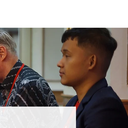
23
2022
2019
Past CIFPs