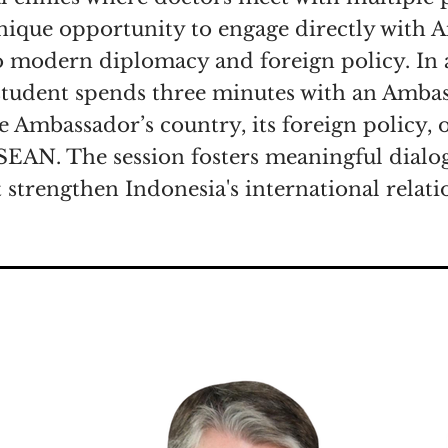
unique opportunity to engage directly with 
to modern diplomacy and foreign policy. In a
student spends three minutes with an Ambas
e Ambassador’s country, its foreign policy, o
EAN. The session fosters meaningful dialog
 strengthen Indonesia's international relati
lah satu sesi yang paling dinantikan di CIFP 2024. Ter
r bertemu dengan banyak pasien, sesi ini memberi kes
aksi langsung dengan Duta Besar dan mendapatkan w
akan luar negeri. Dalam format interaktif, satu-satu,
eorang Duta Besar untuk mengajukan pertanyaan apa 
luar negerinya, atau hubungannya dengan Indonesia. S