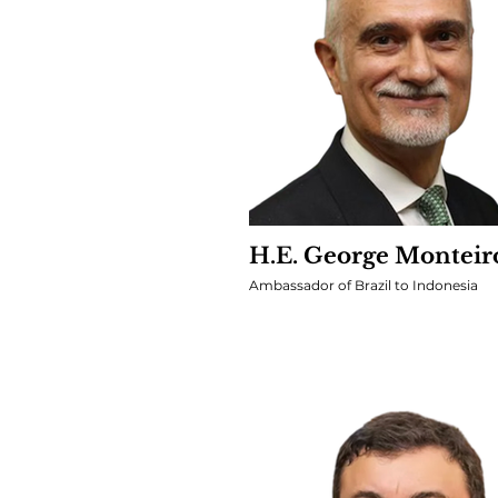
yang bermakna, membangu
dan menginspirasi para p
H.E. George Monteiro
Ambassador of Brazil to Indonesia