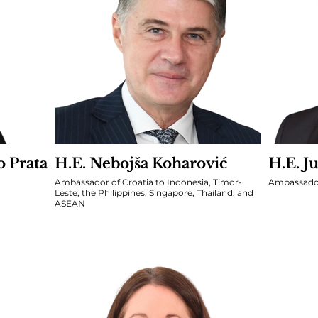
n jembatan pemahaman yang memperkuat hubungan in
emimpin masa depan.
 Prata
H.E. Nebojša Koharović
H.E. J
Ambassador of Croatia to Indonesia, Timor-
Ambassador
Leste, the Philippines, Singapore, Thailand, and
ASEAN