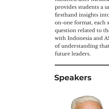
provides students a 
firsthand insights in
on-one format, each 
question related to th
with Indonesia and AS
of understanding that
future leaders.
Diplomacy Clinic adalah sa
klinik medis di mana dokte
Speakers
mahasiswa untuk berinter
diplomasi modern dan kebij
waktu tiga menit dengan s
Besar tersebut, kebijakan 