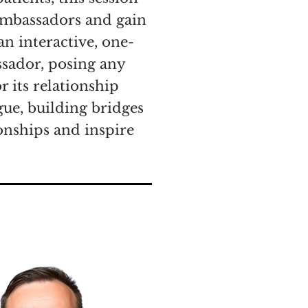
Ambassadors and gain
n interactive, one-
sador, posing any
r its relationship
ue, building bridges
onships and inspire
inspirasi dari konsep
empatan unik bagi para
awasan langsung tentang
 setiap mahasiswa memiliki
pun terkait negara Duta
esi ini mendorong dialog