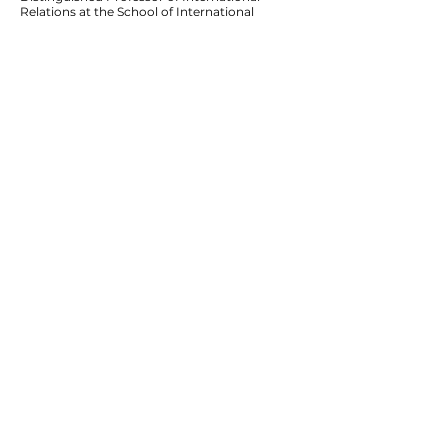
Relations at the School of International
Service, American University
Moderator